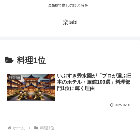
楽tabiで癒しのひと時を！
楽tabi
料理1位
いぶすき秀水園が「プロが選ぶ日
料理1位
本のホテル・旅館100選」料理部
門1位に輝く理由
2025.02.15
ホーム
料理1位