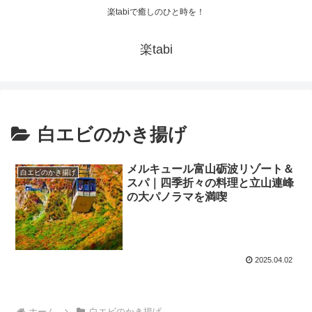
楽tabiで癒しのひと時を！
楽tabi
白エビのかき揚げ
メルキュール富山砺波リゾート＆
白エビのかき揚げ
スパ｜四季折々の料理と立山連峰
の大パノラマを満喫
2025.04.02
ホーム
白エビのかき揚げ