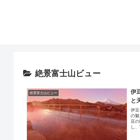
絶景富士山ビュー
伊
絶景富士山ビュー
と
伊豆
の魅
豆の
し、