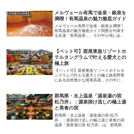
パークホテル安房鴨川」とは？三日月シ
ーパークホテル安房鴨川は、千葉県の南
房総・鴨川市にある大人気のリゾートホ
メルヴェール有馬で金泉・銀泉を
日本最古の温泉
テルです。ホテルの目の前...
満喫！有馬温泉の魅力徹底ガイド
メルヴェール有馬で金泉・銀泉を満喫！
有馬温泉の魅力徹底ガイド関西を代表す
る名湯「有馬温泉」。その中心地にあり
ながら静けさと上質さを兼ね備えた宿が
「メルヴェール有馬」です。有馬の代名
詞ともいえる「金泉」「銀泉」の両方を
【ペット可】斑尾東急リゾートホ
ワンちゃんと一緒
楽しめる貴重な宿として、...
テルタングラムで叶える愛犬との
極上旅
【ペット可】斑尾東急リゾートホテルタ
ングラムで叶える愛犬との極上旅長野県
にある自然豊かな斑尾高原。その中に位
置する「斑尾東急リゾート ホテルタング
ラム」は、愛犬と一緒に宿泊できる貴重
なリゾートホテルとして注目を集めてい
群馬県・水上温泉「源泉湯の宿
源泉かけ流し
ます。この記事では、ホ...
松乃井」：源泉掛け流しの極上湯
と美食の宿
群馬県・水上温泉「源泉湯の宿 松乃
井」：源泉掛け流しの極上湯と美食の宿
温泉「源泉湯の宿 松乃井」は、群馬県・
水上温泉に位置し、4本の自家源泉を持つ