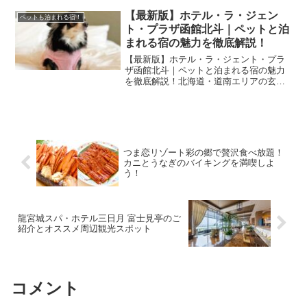
温泉宿です。ここでは、加水なしの源泉
掛け流しの湯を贅沢に楽しむことができ
【最新版】ホテル・ラ・ジェン
ペットも泊まれる宿！
ます。松乃井の温泉の特...
ト・プラザ函館北斗｜ペットと泊
まれる宿の魅力を徹底解説！
【最新版】ホテル・ラ・ジェント・プラ
ザ函館北斗｜ペットと泊まれる宿の魅力
を徹底解説！北海道・道南エリアの玄関
口として知られる「新函館北斗駅」。そ
のすぐ目の前にあるのが、スタイリッシ
ュで便利なホテル「ホテル・ラ・ジェン
ト・プラザ函館北斗」です...
つま恋リゾート彩の郷で贅沢食べ放題！
カニとうなぎのバイキングを満喫しよ
う！
龍宮城スパ・ホテル三日月 富士見亭のご
紹介とオススメ周辺観光スポット
コメント