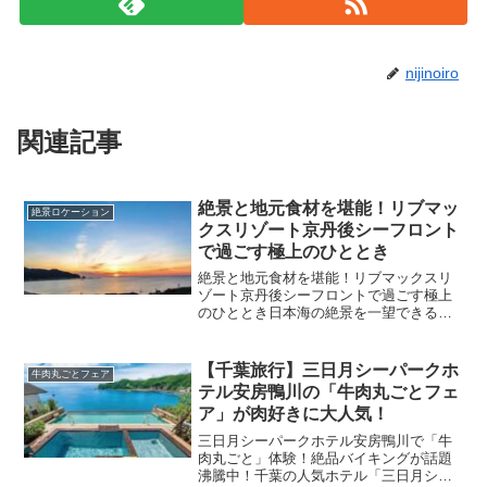
nijinoiro
関連記事
絶景と地元食材を堪能！リブマッ
絶景ロケーション
クスリゾート京丹後シーフロント
で過ごす極上のひととき
絶景と地元食材を堪能！リブマックスリ
ゾート京丹後シーフロントで過ごす極上
のひととき日本海の絶景を一望できる宿
「リブマックスリゾート京丹後シーフロ
ント」は、美しい海の眺めと地元の新鮮
な食材をふんだんに使った料理が魅力の
【千葉旅行】三日月シーパークホ
牛肉丸ごとフェア
リゾートホテルです。忙し...
テル安房鴨川の「牛肉丸ごとフェ
ア」が肉好きに大人気！
三日月シーパークホテル安房鴨川で「牛
肉丸ごと」体験！絶品バイキングが話題
沸騰中！千葉の人気ホテル「三日月シー