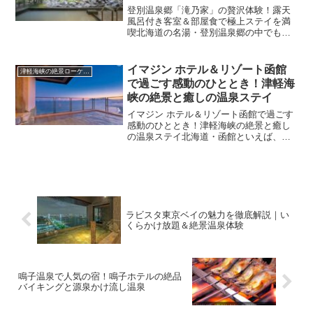
登別温泉郷「滝乃家」の贅沢体験！露天
風呂付き客室＆部屋食で極上ステイを満
喫北海道の名湯・登別温泉郷の中でも、
とりわけ高い人気を誇る老舗旅館「滝乃
家」。静かで上質な空間の中、まるで自
宅のようにくつろげる露天風呂付き客室
イマジン ホテル＆リゾート函館
津軽海峡の絶景ローケションと癒し
と、旬の食材が織りなす部...
で過ごす感動のひととき！津軽海
峡の絶景と癒しの温泉ステイ
イマジン ホテル＆リゾート函館で過ごす
感動のひととき！津軽海峡の絶景と癒し
の温泉ステイ北海道・函館といえば、海
と夜景の美しい街。その中でも特に人気
なのが、湯の川温泉エリアにある「イマ
ジン ホテル＆リゾート函館」です。津軽
海峡を一望できる絶好...
ラビスタ東京ベイの魅力を徹底解説｜い
くらかけ放題＆絶景温泉体験
鳴子温泉で人気の宿！鳴子ホテルの絶品
バイキングと源泉かけ流し温泉