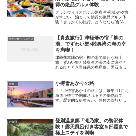
得の絶品グルメ体験
グランヴィリオホテル別府湾-和蔵-の夕食
がすごい！泊まって納得の絶品グルメ体
験「せっかくの旅行、どうせなら“食”を楽
しみたい！」そんな方にぴったりのホテ
ルが、大分県・別府湾にある『グランヴ
ィリオホテル別府湾-和蔵-』です。中でも
【青森旅行】津軽藩の宿「柳の
ずわい蟹フルコース
注目なのが、...
湯」でずわい蟹×陸奥湾の海の幸
を満喫！
津軽藩本陣の宿・柳の湯で味わう極上
旅！ずわい蟹と陸奥湾の海の幸に癒やさ
れるひととき青森県の奥座敷、黒石市に
ある「津軽藩本陣の宿 旅館 柳の湯」。
ここは、かつて津軽藩の要人たちが泊ま
った由緒ある場所として、歴史好きには
小樽雪あかりの路
雪祭り
たまらない旅館です。そん...
「「小樽雪あかりの路」は、毎年2月に北
海道小樽市で開催される冬の風物詩で
す。歴史的な街並みが、無数の雪灯りや
キャンドルで幻想的に彩られます。2025
年の開催期間は、2月8日から2月15日まで
の予定です。OTARU.GR.JP主な会場は、
小樽...
登別温泉郷「滝乃家」の贅沢体
未分類
験！露天風呂付き客室＆部屋食で
極上ステイを満喫