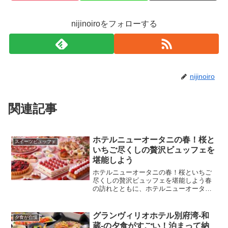
nijinoiroをフォローする
nijinoiro
関連記事
ホテルニューオータニの春！桜と
スイーツビュッフェ
いちご尽くしの贅沢ビュッフェを
堪能しよう
ホテルニューオータニの春！桜といちご
尽くしの贅沢ビュッフェを堪能しよう春
の訪れとともに、ホテルニューオータニ
（東京）では、桜の美しい日本庭園を眺
めながら、旬のいちご「博多あまおう」
をふんだんに使った豪華スイーツビュッ
グランヴィリオホテル別府湾-和
夕食が自慢
フェが開催されています。...
蔵-の夕食がすごい！泊まって納