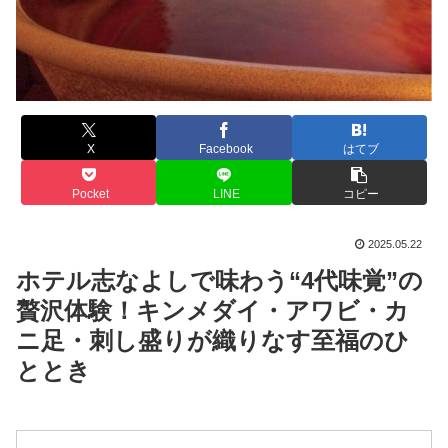
X
Facebook
はてブ
Pocket
LINE
コピー
2025.05.22
ホテル志なよしで味わう“4代味覚”の
贅沢体験！キンメダイ・アワビ・カ
ニ足・刺し盛りが織りなす至福のひ
ととき