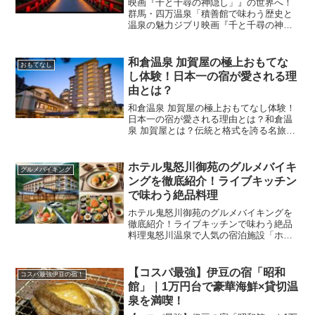
映画『千と千尋の神隠し」』の世界へ！
群馬・四万温泉「積善館で味わう歴史と
温泉の魅力ジブリ映画『千と千尋の神隠
し』は、多くのファンに愛され続ける名
作です。その舞台となった「油屋」のモ
デルの一つとされるのが、群馬県の四万
和倉温泉 加賀屋の極上おもてな
おもてなし
温泉にある「積善館」で...
し体験！日本一の宿が愛される理
由とは？
和倉温泉 加賀屋の極上おもてなし体験！
日本一の宿が愛される理由とは？和倉温
泉 加賀屋とは？伝統と格式を誇る名旅館
和倉温泉にある「加賀屋」は、日本を代
表する高級旅館のひとつです。創業1906
年の老舗で、「プロが選ぶ日本のホテ
ホテル鬼怒川御苑のグルメバイキ
グルメバイキング
ル・旅館100選」...
ングを徹底紹介！ライブキッチン
で味わう絶品料理
ホテル鬼怒川御苑のグルメバイキングを
徹底紹介！ライブキッチンで味わう絶品
料理鬼怒川温泉で人気の宿泊施設「ホテ
ル鬼怒川御苑」。その魅力のひとつが、
バラエティ豊かなグルメバイキングで
す。ライブキッチンでシェフが目の前で
【コスパ最強】伊豆の宿「昭和
コスパ最強伊豆の宿！
調理するステーキや天ぷら、...
館」｜1万円台で豪華海鮮×貸切温
泉を満喫！