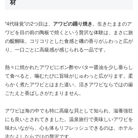
材
“4代味覚”の2つ目は、
アワビの踊り焼き
。生きたままのア
ワビを目の前の陶板で焼くという贅沢な体験は、まさに旅
の醍醐味。コリコリとした食感と磯の香りがふわっと広が
り、一口ごとに高級感が感じられる一品です。
熱々に焼かれたアワビにポン酢やバター醤油を少し垂らし
て食べると、噛むたびに旨味がじゅわっと広がります。柔
らかく煮たアワビとはまた違い、活きアワビならではの歯
ごたえと香ばしさがたまりません。
アワビは海の中でも特に高級な貝として知られ、滋養強壮
にも良いとされてきました。温泉旅行で美味しいアワビを
味わいながら、心も体もリフレッシュできるのは、ホテル
志なよしならではの贅沢です。