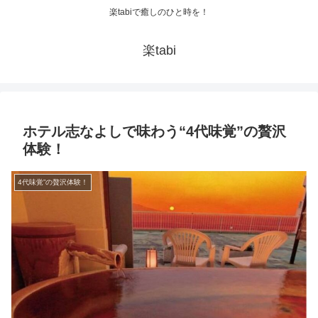
楽tabiで癒しのひと時を！
楽tabi
ホテル志なよしで味わう“4代味覚”の贅沢
体験！
4代味覚”の贅沢体験！