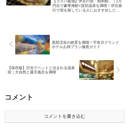
【コスパ最強】伊豆の宿「昭和館」｜1万
円台で豪華海鮮×貸切温泉を満喫！伊豆旅
行で宿を探している人におすすめしたい
のが、土肥温泉にある「昭和館（しょう
わかん）」です。「コスパ重視だけど、
温泉や食事にはこだわりたい」という方
にはピッタリの宿。実...
黒部渓谷の絶景を満喫！宇奈月グランド
ホテルお得プラン徹底ガイド
【保存版】日光でペットと泊まれる温泉
宿｜大自然と露天風呂を満喫
コメント
コメントを書き込む