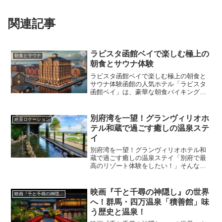
関連記事
ラビスタ函館ベイで楽しむ極上の
朝食とサウナ
朝食とサウナ体験
ラビスタ函館ベイで楽しむ極上の朝食と
サウナ体験函館の人気ホテル「ラビスタ
函館ベイ」は、豪華な朝食バイキングと
本格的なサウナ施設で多くの旅行者を魅
了しています。特に、海鮮丼が楽しめる
朝食は「日本一」とも称されるほどの人
別府湾を一望！グランヴィリオホ
絶景ロケーション
気ぶり。さらに、最上階に...
テル和蔵で過ごす癒しの温泉ステ
イ
別府湾を一望！グランヴィリオホテル和
蔵で過ごす癒しの温泉ステイ「別府で最
高のリゾート体験をしたい！」そんな方
におすすめなのが、グランヴィリオホテ
ル別府湾-和蔵-。海に面した絶景ロケーシ
ョンと上質な和の空間、天然温泉、地元
映画『千と千尋の神隠し』の世界
映画『千と千尋の神隠し』の世界へ！
食材を活かした料理が...
へ！群馬・四万温泉「積善館」味
う歴史と温泉！