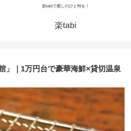
楽tabiで癒しのひと時を！
楽tabi
館」｜1万円台で豪華海鮮×貸切温泉