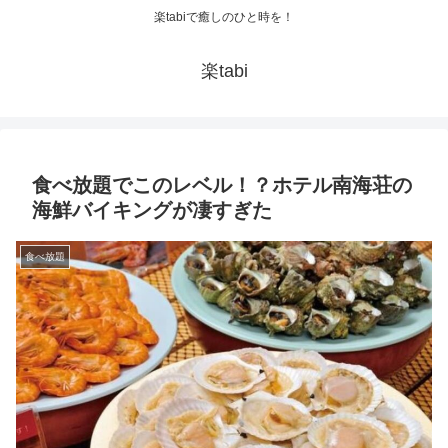
楽tabiで癒しのひと時を！
楽tabi
食べ放題でこのレベル！？ホテル南海荘の
海鮮バイキングが凄すぎた
食べ放題