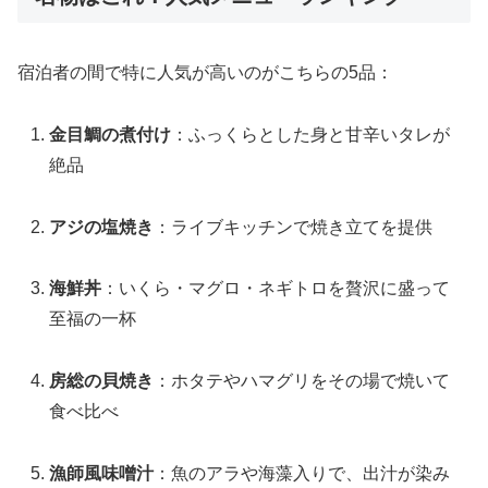
宿泊者の間で特に人気が高いのがこちらの5品：
金目鯛の煮付け
：ふっくらとした身と甘辛いタレが
絶品
アジの塩焼き
：ライブキッチンで焼き立てを提供
海鮮丼
：いくら・マグロ・ネギトロを贅沢に盛って
至福の一杯
房総の貝焼き
：ホタテやハマグリをその場で焼いて
食べ比べ
漁師風味噌汁
：魚のアラや海藻入りで、出汁が染み