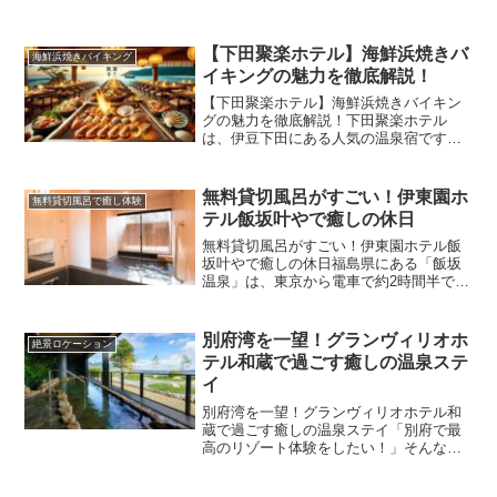
【下田聚楽ホテル】海鮮浜焼きバ
海鮮浜焼きバイキング
イキングの魅力を徹底解説！
【下田聚楽ホテル】海鮮浜焼きバイキン
グの魅力を徹底解説！下田聚楽ホテル
は、伊豆下田にある人気の温泉宿です。
その中でも特に注目を集めているのが
「海鮮浜焼きバイキング」。宿泊者限定
のバイキングですが、新鮮な魚介類を自
無料貸切風呂がすごい！伊東園ホ
無料貸切風呂で癒し体験
分で焼いて食べられるというユ...
テル飯坂叶やで癒しの休日
無料貸切風呂がすごい！伊東園ホテル飯
坂叶やで癒しの休日福島県にある「飯坂
温泉」は、東京から電車で約2時間半で行
ける歴史ある温泉地。温泉街の中心に位
置する「伊東園ホテル飯坂叶や」は、手
ごろな価格とサービスの良さでリピータ
別府湾を一望！グランヴィリオホ
絶景ロケーション
ーも多い人気宿です。中...
テル和蔵で過ごす癒しの温泉ステ
イ
別府湾を一望！グランヴィリオホテル和
蔵で過ごす癒しの温泉ステイ「別府で最
高のリゾート体験をしたい！」そんな方
におすすめなのが、グランヴィリオホテ
ル別府湾-和蔵-。海に面した絶景ロケーシ