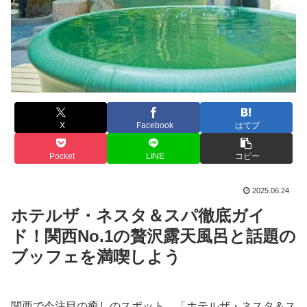
X
Facebook
はてブ
Pocket
LINE
コピー
2025.06.24
ホテルザ・ネスタ＆スパ徹底ガイ
ド！関西No.1の贅沢露天風呂と話題の
ブッフェを満喫しよう
関西で今注目の癒しのスポット、「ホテルザ・ネスタ＆ス