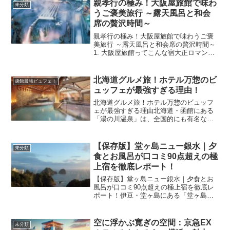
まさに“大人の隠れ家”。明星ヶ岳の雄大な
親孝行の極み！大阪屋旅館で味わ
未分類
景色が目の前に広がり...
うご褒美旅行 ～露天風呂と和会
席の贅沢時間～
親孝行の極み！大阪屋旅館で味わうご褒
美旅行 ～露天風呂と和会席の贅沢時間～
1. 大阪屋旅館ってこんな宿大正ロマン薫
る館内と落ち着いた和風空間大阪屋旅館
は、大正時代のレトロなデザインを随所
に取り入れた趣ある建物が魅力です。畳
北海道グルメ旅！ホテル万惣のビ
函館最強ビュフェ！
の香りと格子窓越し...
ュッフェが最強すぎる理由！
北海道グルメ旅！ホテル万惣のビュッフ
ェが最強すぎる理由北海道・函館にある
「湯の川温泉」は、全国的にも有名な温
泉地の一つ。その中でもひときわ注目を
集めているのが、ホテル万惣（ばんそ
う）。旅の楽しみといえば温泉とグルメ
【保存版】堂ヶ島ニュー銀水｜夕
未分類
ですが、このホテルではどち...
食とお風呂が口コミ90点超えの極
上宿を徹底レポート！
【保存版】堂ヶ島ニュー銀水｜夕食とお
風呂が口コミ90点超えの極上宿を徹底レ
ポート！伊豆・堂ヶ島にある「堂ヶ島ニ
ュー銀水」は、“また行きたくなる宿”とし
て多くの旅行サイトで高評価を獲得して
います。特に「夕食」と「お風呂」の満
空に浮かぶ寛ぎの空間：京急EX
未分類
足度は90点以上。...