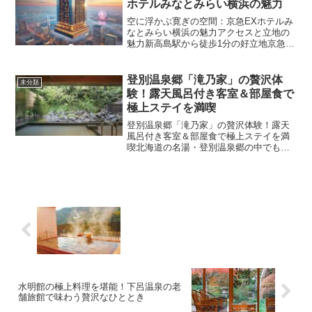
ホテルみなとみらい横浜の魅力
空に浮かぶ寛ぎの空間：京急EXホテルみ
なとみらい横浜の魅力アクセスと立地の
魅力新高島駅から徒歩1分の好立地京急
EXホテルみなとみらい横浜は、みなとみ
らい線「新高島駅」から徒歩わずか1分と
いう抜群の立地を誇ります。駅からほぼ
登別温泉郷「滝乃家」の贅沢体
未分類
直結のような感覚で...
験！露天風呂付き客室＆部屋食で
極上ステイを満喫
登別温泉郷「滝乃家」の贅沢体験！露天
風呂付き客室＆部屋食で極上ステイを満
喫北海道の名湯・登別温泉郷の中でも、
とりわけ高い人気を誇る老舗旅館「滝乃
家」。静かで上質な空間の中、まるで自
宅のようにくつろげる露天風呂付き客室
と、旬の食材が織りなす部...
水明館の極上料理を堪能！下呂温泉の老
舗旅館で味わう贅沢なひととき