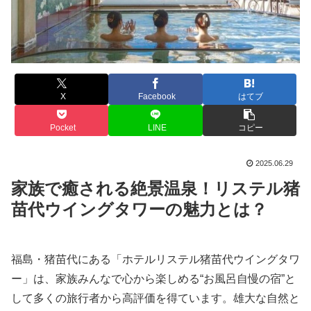
X
Facebook
はてブ
Pocket
LINE
コピー
2025.06.29
家族で癒される絶景温泉！リステル猪
苗代ウイングタワーの魅力とは？
福島・猪苗代にある「ホテルリステル猪苗代ウイングタワ
ー」は、家族みんなで心から楽しめる“お風呂自慢の宿”と
して多くの旅行者から高評価を得ています。雄大な自然と