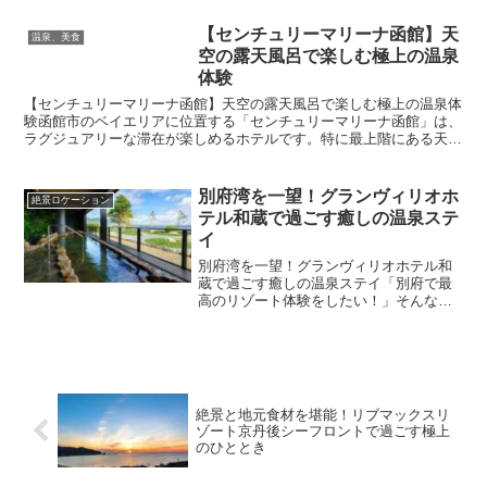
き」は、多くの旅行好きに「隠れた名
宿」として知られています。館山駅から
【センチュリーマリーナ函館】天
温泉、美食
車で約15分という便利な立...
空の露天風呂で楽しむ極上の温泉
体験
【センチュリーマリーナ函館】天空の露天風呂で楽しむ極上の温泉体
験函館市のベイエリアに位置する「センチュリーマリーナ函館」は、
ラグジュアリーな滞在が楽しめるホテルです。特に最上階にある天然
温泉の露天風呂「インフィニティ スパ ステラデッキ」は...
別府湾を一望！グランヴィリオホ
絶景ロケーション
テル和蔵で過ごす癒しの温泉ステ
イ
別府湾を一望！グランヴィリオホテル和
蔵で過ごす癒しの温泉ステイ「別府で最
高のリゾート体験をしたい！」そんな方
におすすめなのが、グランヴィリオホテ
ル別府湾-和蔵-。海に面した絶景ロケーシ
ョンと上質な和の空間、天然温泉、地元
食材を活かした料理が...
絶景と地元食材を堪能！リブマックスリ
ゾート京丹後シーフロントで過ごす極上
のひととき