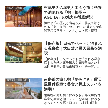
「HOTEL&RESORT 山の内ヒルズ」は、
四季折々の風景と温泉を楽しめる人気の
桓武平氏の歴史と出会う旅！格安
究極の武家屋敷
リゾート施設です...
で泊まれる「宿・揚羽～
AGEHA」の魅力を徹底解説
桓武平氏の歴史と出会う旅！格安で泊ま
れる「宿・揚羽～AGEHA」の魅力を徹底
解説桓武平氏ってどんな人？宿・揚羽の
歴史ロマンを知ろう「宿・揚羽 ～
AGEHA」は、ただの格安宿ではありませ
ん。そこには深い歴史の息吹が感じられ
【保存版】日光でペットと泊まれ
ペットと泊まれる絶景宿
ます。この宿の名前に...
る温泉宿｜大自然と露天風呂を満
喫
【保存版】日光でペットと泊まれる温泉
宿｜大自然と露天風呂を満喫日光といえ
ば世界遺産の日光東照宮や中禅寺湖、奥
日光の大自然など、観光スポットが盛り
だくさんの人気エリアです。そんな日光
の中でも、**「愛犬と一緒に温泉旅行を
南房総の癒し宿「夢みさき」露天
露天風呂付客室で癒し
楽しみたい」**という...
風呂付客室で美食と極上ステイを
満喫！
南房総の癒し宿「夢みさき」露天風呂付
客室で美食と極上ステイを満喫！夢みさ
きってどんな宿？口コミで評判の理由を
深掘り！千葉県・南房総にある「夢みさ