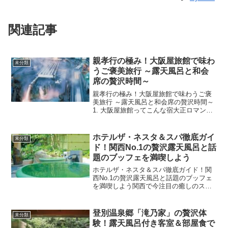
関連記事
親孝行の極み！大阪屋旅館で味わ
未分類
うご褒美旅行 ～露天風呂と和会
席の贅沢時間～
親孝行の極み！大阪屋旅館で味わうご褒
美旅行 ～露天風呂と和会席の贅沢時間～
1. 大阪屋旅館ってこんな宿大正ロマン薫
る館内と落ち着いた和風空間大阪屋旅館
は、大正時代のレトロなデザインを随所
に取り入れた趣ある建物が魅力です。畳
ホテルザ・ネスタ＆スパ徹底ガイ
未分類
の香りと格子窓越し...
ド！関西No.1の贅沢露天風呂と話
題のブッフェを満喫しよう
ホテルザ・ネスタ＆スパ徹底ガイド！関
西No.1の贅沢露天風呂と話題のブッフェ
を満喫しよう関西で今注目の癒しのスポ
ット、「ホテルザ・ネスタ＆スパ」。兵
庫県三木市にある「ネスタリゾート神
戸」内に位置し、日帰りでも宿泊でも楽
登別温泉郷「滝乃家」の贅沢体
未分類
しめる総合リゾート施設...
験！露天風呂付き客室＆部屋食で