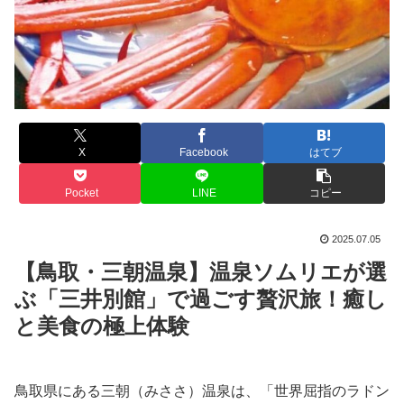
X
Facebook
はてブ
Pocket
LINE
コピー
2025.07.05
【鳥取・三朝温泉】温泉ソムリエが選
ぶ「三井別館」で過ごす贅沢旅！癒し
と美食の極上体験
鳥取県にある三朝（みささ）温泉は、「世界屈指のラドン