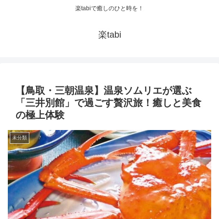
楽tabiで癒しのひと時を！
楽tabi
【鳥取・三朝温泉】温泉ソムリエが選ぶ
「三井別館」で過ごす贅沢旅！癒しと美食
の極上体験
未分類