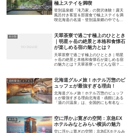
極上ステイを満喫
登別温泉郷「滝乃家」の贅沢体験！露天
風呂付き客室＆部屋食で極上ステイを満
喫北海道の名湯・登別温泉郷の中でも、
とりわけ高い人気を誇る老舗旅館「滝乃
家」。静かで上質な空間の中、まるで自
宅のようにくつろげる露天風呂付き客室
天翠茶寮で過ごす極上のひととき
未分類
と、旬の食材が織りなす部...
｜明星ヶ岳の絶景と本格和食懐石
が楽しめる宿の魅力とは？
天翠茶寮で過ごす極上のひととき｜明星
ヶ岳の絶景と本格和食懐石が楽しめる宿
の魅力とは？天翠茶寮ってどんな宿？箱
根屈指の隠れ家的おもてなし箱根・強羅
エリアにひっそり佇む「天翠茶寮」は、
まさに“大人の隠れ家”。明星ヶ岳の雄大な
北海道グルメ旅！ホテル万惣のビ
函館最強ビュフェ！
景色が目の前に広がり...
ュッフェが最強すぎる理由！
北海道グルメ旅！ホテル万惣のビュッフ
ェが最強すぎる理由北海道・函館にある
「湯の川温泉」は、全国的にも有名な温
泉地の一つ。その中でもひときわ注目を
集めているのが、ホテル万惣（ばんそ
う）。旅の楽しみといえば温泉とグルメ
空に浮かぶ寛ぎの空間：京急EX
未分類
ですが、このホテルではどち...
ホテルみなとみらい横浜の魅力
空に浮かぶ寛ぎの空間：京急EXホテルみ